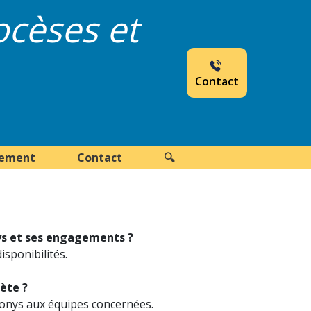
ocèses et
Contact
nement
Contact
🔍
nys et ses engagements ?
sponibilités.
ète ?
konys aux équipes concernées.